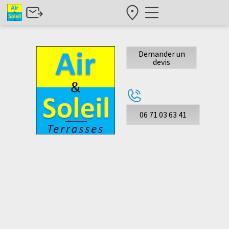
hangout_vid
hangout_vi
hangout_
hangout
Demander un
devis
06 71 03 63 41